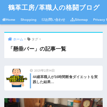
鶴革工房/革職人の格闘ブログ
Home
Shopping
お問い合わせ
Sitemap
Privac
ホーム
タグ
「懸垂バー」の記事一覧
2021年2月14日
44歳革職人が16時間断食ダイエットを実
践した結果…