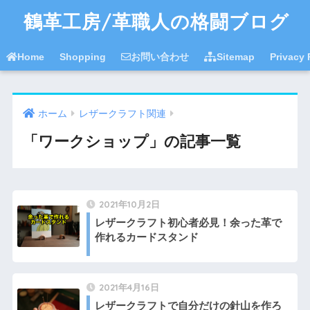
鶴革工房/革職人の格闘ブログ
Home
Shopping
お問い合わせ
Sitemap
Privac
ホーム
レザークラフト関連
「ワークショップ」の記事一覧
2021年10月2日
レザークラフト初心者必見！余った革で
作れるカードスタンド
2021年4月16日
レザークラフトで自分だけの針山を作ろ