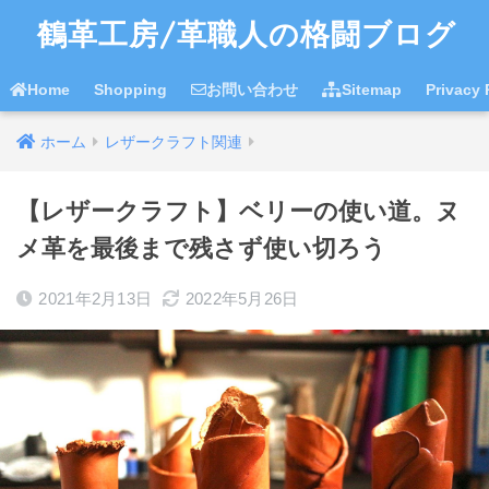
鶴革工房/革職人の格闘ブログ
Home
Shopping
お問い合わせ
Sitemap
Privac
ホーム
レザークラフト関連
【レザークラフト】ベリーの使い道。ヌ
メ革を最後まで残さず使い切ろう
2021年2月13日
2022年5月26日