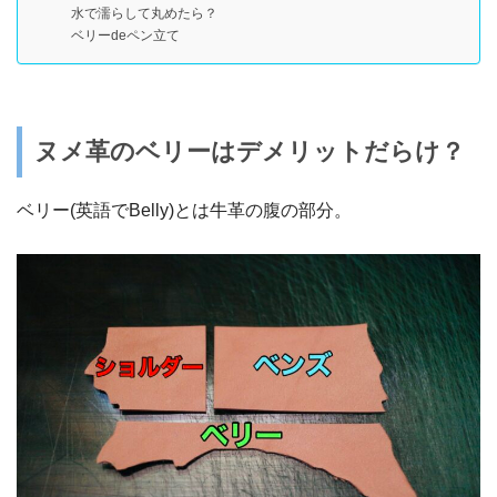
水で濡らして丸めたら？
ベリーdeペン立て
ヌメ革のベリーはデメリットだらけ？
ベリー(英語でBelly)とは牛革の腹の部分。