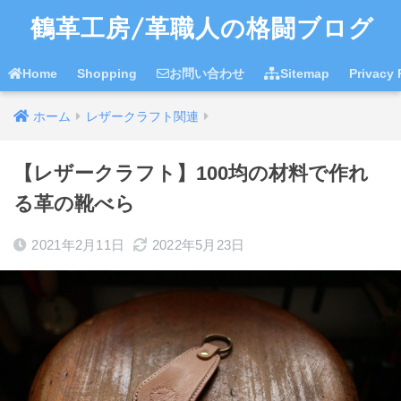
鶴革工房/革職人の格闘ブログ
Home
Shopping
お問い合わせ
Sitemap
Privac
ホーム
レザークラフト関連
【レザークラフト】100均の材料で作れ
る革の靴べら
2021年2月11日
2022年5月23日